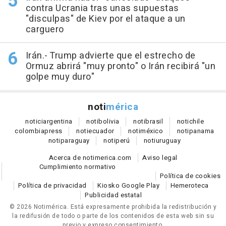
contra Ucrania tras unas supuestas
"disculpas" de Kiev por el ataque a un
carguero
Irán.- Trump advierte que el estrecho de
Ormuz abrirá "muy pronto" o Irán recibirá "un
golpe muy duro"
noti
mérica
notici
argentina
noti
bolivia
noti
brasil
noti
chile
colombia
press
noti
ecuador
noti
méxico
noti
panama
noti
paraguay
noti
perú
noti
uruguay
Acerca de notimerica.com
Aviso legal
Cumplimiento normativo
Política de cookies
Política de privacidad
Kiosko Google Play
Hemeroteca
Publicidad estatal
© 2026 Notimérica.
Está expresamente prohibida la redistribución y
la redifusión de todo o parte de los contenidos de esta web sin su
previo y expreso consentimiento.