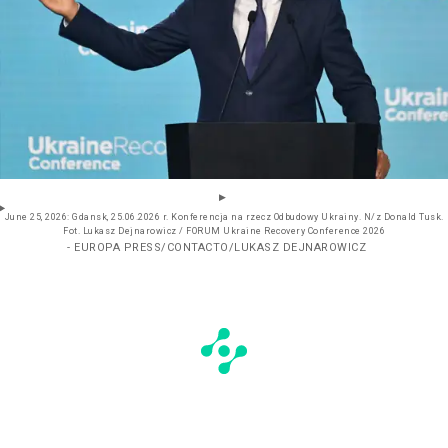
June 25, 2026: Gdansk, 25.06.2026 r. Konferencja na rzecz Odbudowy Ukrainy. N/z Donald Tusk.
Fot. Lukasz Dejnarowicz / FORUM Ukraine Recovery Conference 2026
- EUROPA PRESS/CONTACTO/LUKASZ DEJNAROWICZ