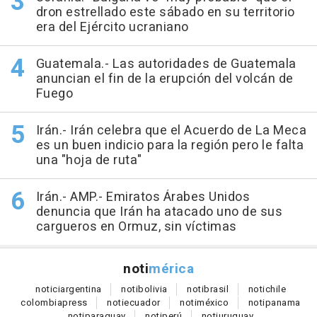
dron estrellado este sábado en su territorio
era del Ejército ucraniano
Guatemala.- Las autoridades de Guatemala
anuncian el fin de la erupción del volcán de
Fuego
Irán.- Irán celebra que el Acuerdo de La Meca
es un buen indicio para la región pero le falta
una "hoja de ruta"
Irán.- AMP.- Emiratos Árabes Unidos
denuncia que Irán ha atacado uno de sus
cargueros en Ormuz, sin víctimas
noti
mérica
notici
argentina
noti
bolivia
noti
brasil
noti
chile
colombia
press
noti
ecuador
noti
méxico
noti
panama
noti
paraguay
noti
perú
noti
uruguay