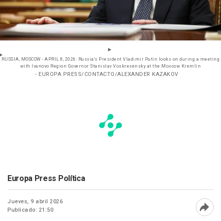
RUSSIA, MOSCOW - APRIL 8, 2026: Russia's President Vladimir Putin looks on during a meeting
with Ivanovo Region Governor Stanislav Voskresensky at the Moscow Kremlin
- EUROPA PRESS/CONTACTO/ALEXANDER KAZAKOV
Europa Press Política
Jueves, 9 abril 2026
Publicado: 21:50
Abri