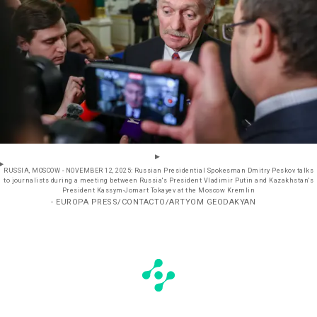
RUSSIA, MOSCOW - NOVEMBER 12, 2025: Russian Presidential Spokesman Dmitry Peskov talks
to journalists during a meeting between Russia's President Vladimir Putin and Kazakhstan's
President Kassym-Jomart Tokayev at the Moscow Kremlin
- EUROPA PRESS/CONTACTO/ARTYOM GEODAKYAN