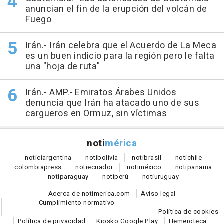
anuncian el fin de la erupción del volcán de
Fuego
Irán.- Irán celebra que el Acuerdo de La Meca
es un buen indicio para la región pero le falta
una "hoja de ruta"
Irán.- AMP.- Emiratos Árabes Unidos
denuncia que Irán ha atacado uno de sus
cargueros en Ormuz, sin víctimas
noti
mérica
notici
argentina
noti
bolivia
noti
brasil
noti
chile
colombia
press
noti
ecuador
noti
méxico
noti
panama
noti
paraguay
noti
perú
noti
uruguay
Acerca de notimerica.com
Aviso legal
Cumplimiento normativo
Política de cookies
Política de privacidad
Kiosko Google Play
Hemeroteca