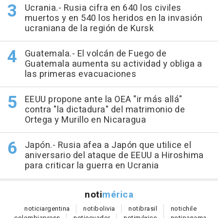
Ucrania.- Rusia cifra en 640 los civiles
muertos y en 540 los heridos en la invasión
ucraniana de la región de Kursk
Guatemala.- El volcán de Fuego de
Guatemala aumenta su actividad y obliga a
las primeras evacuaciones
EEUU propone ante la OEA "ir más allá"
contra "la dictadura" del matrimonio de
Ortega y Murillo en Nicaragua
Japón.- Rusia afea a Japón que utilice el
aniversario del ataque de EEUU a Hiroshima
para criticar la guerra en Ucrania
noti
mérica
notici
argentina
noti
bolivia
noti
brasil
noti
chile
colombia
press
noti
ecuador
noti
méxico
noti
panama