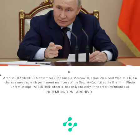
Archivo - HANDOUT - 05 November 2025, Russia, Moscow: Russian President Vladimir Putin
chairs a meeting with permanent members of the Security Council at the Kremlin. Photo:
-/Kremlin/dpa - ATTENTION: editorial use only and only if the credit mentioned ab
- -/KREMLIN/DPA - ARCHIVO