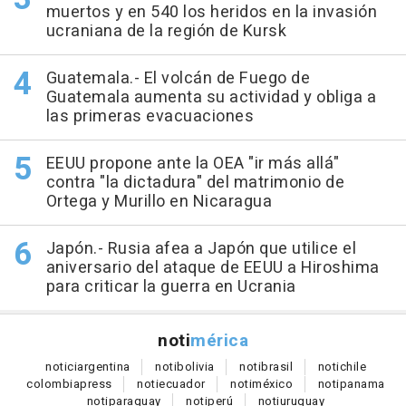
muertos y en 540 los heridos en la invasión
ucraniana de la región de Kursk
Guatemala.- El volcán de Fuego de
Guatemala aumenta su actividad y obliga a
las primeras evacuaciones
EEUU propone ante la OEA "ir más allá"
contra "la dictadura" del matrimonio de
Ortega y Murillo en Nicaragua
Japón.- Rusia afea a Japón que utilice el
aniversario del ataque de EEUU a Hiroshima
para criticar la guerra en Ucrania
noti
mérica
notici
argentina
noti
bolivia
noti
brasil
noti
chile
colombia
press
noti
ecuador
noti
méxico
noti
panama
noti
paraguay
noti
perú
noti
uruguay