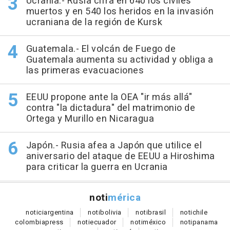
Ucrania.- Rusia cifra en 640 los civiles
muertos y en 540 los heridos en la invasión
ucraniana de la región de Kursk
Guatemala.- El volcán de Fuego de
Guatemala aumenta su actividad y obliga a
las primeras evacuaciones
EEUU propone ante la OEA "ir más allá"
contra "la dictadura" del matrimonio de
Ortega y Murillo en Nicaragua
Japón.- Rusia afea a Japón que utilice el
aniversario del ataque de EEUU a Hiroshima
para criticar la guerra en Ucrania
noti
mérica
notici
argentina
noti
bolivia
noti
brasil
noti
chile
colombia
press
noti
ecuador
noti
méxico
noti
panama