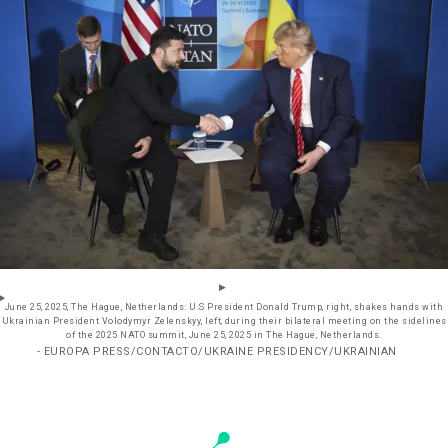
June 25, 2025, The Hague, Netherlands: U.S President Donald Trump, right, shakes hands with
Ukrainian President Volodymyr Zelenskyy, left, during their bilateral meeting on the sidelines
of the 2025 NATO summit, June 25, 2025 in The Hague, Netherlands.
- EUROPA PRESS/CONTACTO/UKRAINE PRESIDENCY/UKRAINIAN