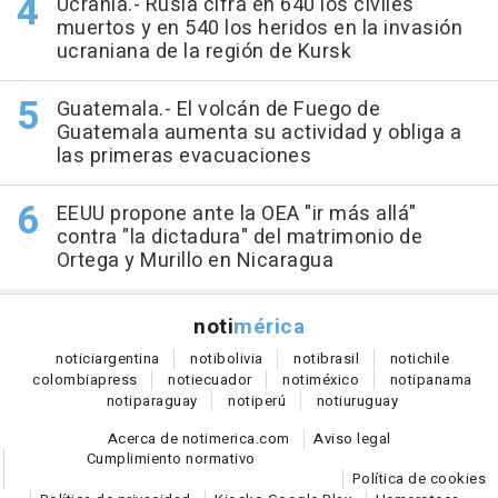
Ucrania.- Rusia cifra en 640 los civiles
muertos y en 540 los heridos en la invasión
ucraniana de la región de Kursk
Guatemala.- El volcán de Fuego de
Guatemala aumenta su actividad y obliga a
las primeras evacuaciones
EEUU propone ante la OEA "ir más allá"
contra "la dictadura" del matrimonio de
Ortega y Murillo en Nicaragua
noti
mérica
notici
argentina
noti
bolivia
noti
brasil
noti
chile
colombia
press
noti
ecuador
noti
méxico
noti
panama
noti
paraguay
noti
perú
noti
uruguay
Acerca de notimerica.com
Aviso legal
Cumplimiento normativo
Política de cookies