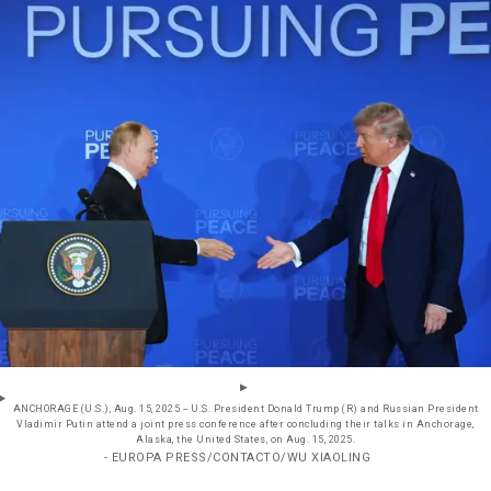
ANCHORAGE (U.S.), Aug. 15, 2025 -- U.S. President Donald Trump (R) and Russian President
Vladimir Putin attend a joint press conference after concluding their talks in Anchorage,
Alaska, the United States, on Aug. 15, 2025.
- EUROPA PRESS/CONTACTO/WU XIAOLING