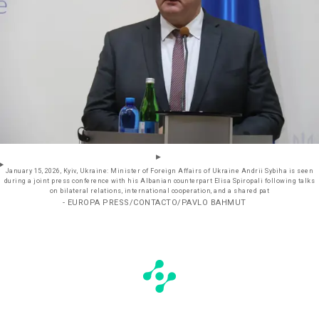
January 15, 2026, Kyiv, Ukraine: Minister of Foreign Affairs of Ukraine Andrii Sybiha is seen
during a joint press conference with his Albanian counterpart Elisa Spiropali following talks
on bilateral relations, international cooperation, and a shared pat
- EUROPA PRESS/CONTACTO/PAVLO BAHMUT