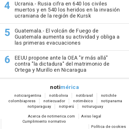
Ucrania.- Rusia cifra en 640 los civiles
muertos y en 540 los heridos en la invasión
ucraniana de la región de Kursk
Guatemala.- El volcán de Fuego de
Guatemala aumenta su actividad y obliga a
las primeras evacuaciones
EEUU propone ante la OEA "ir más allá"
contra "la dictadura" del matrimonio de
Ortega y Murillo en Nicaragua
noti
mérica
notici
argentina
noti
bolivia
noti
brasil
noti
chile
colombia
press
noti
ecuador
noti
méxico
noti
panama
noti
paraguay
noti
perú
noti
uruguay
Acerca de notimerica.com
Aviso legal
Cumplimiento normativo
Política de cookies