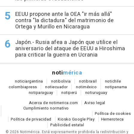
EEUU propone ante la OEA "ir más allá"
contra "la dictadura" del matrimonio de
Ortega y Murillo en Nicaragua
Japón.- Rusia afea a Japón que utilice el
aniversario del ataque de EEUU a Hiroshima
para criticar la guerra en Ucrania
noti
mérica
notici
argentina
noti
bolivia
noti
brasil
noti
chile
colombia
press
noti
ecuador
noti
méxico
noti
panama
noti
paraguay
noti
perú
noti
uruguay
Acerca de notimerica.com
Aviso legal
Cumplimiento normativo
Política de cookies
Política de privacidad
Kiosko Google Play
Hemeroteca
Publicidad estatal
© 2026 Notimérica.
Está expresamente prohibida la redistribución y