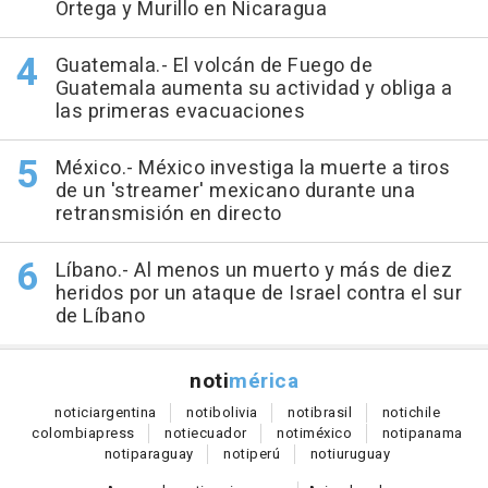
Ortega y Murillo en Nicaragua
Guatemala.- El volcán de Fuego de
Guatemala aumenta su actividad y obliga a
las primeras evacuaciones
México.- México investiga la muerte a tiros
de un 'streamer' mexicano durante una
retransmisión en directo
Líbano.- Al menos un muerto y más de diez
heridos por un ataque de Israel contra el sur
de Líbano
noti
mérica
notici
argentina
noti
bolivia
noti
brasil
noti
chile
colombia
press
noti
ecuador
noti
méxico
noti
panama
noti
paraguay
noti
perú
noti
uruguay