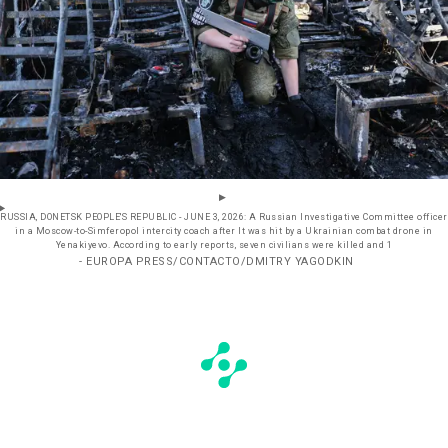
RUSSIA, DONETSK PEOPLE'S REPUBLIC - JUNE 3, 2026: A Russian Investigative Committee officer
in a Moscow-to-Simferopol intercity coach after It was hit by a Ukrainian combat drone in
Yenakiyevo. According to early reports, seven civilians were killed and 1
- EUROPA PRESS/CONTACTO/DMITRY YAGODKIN