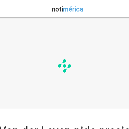
noti
mérica