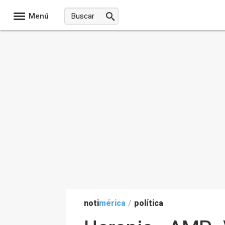
Menú
noti
mérica
/
política