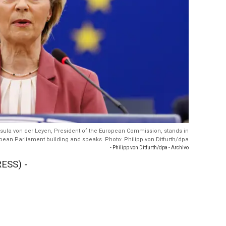
 Ursula von der Leyen, President of the European Commission, stands in
pean Parliament building and speaks. Photo: Philipp von Ditfurth/dpa
- Philipp von Ditfurth/dpa - Archivo
ESS) -