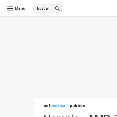
Menú
noti
mérica
/
política