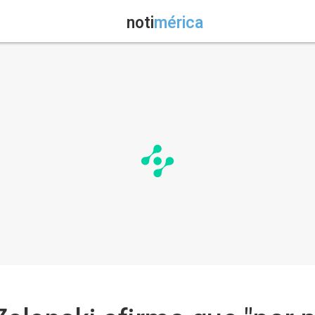
noti
mérica