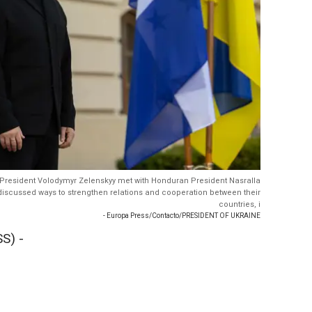
n President Volodymyr Zelenskyy met with Honduran President Nasralla
 discussed ways to strengthen relations and cooperation between their
countries, i
- Europa Press/Contacto/PRESIDENT OF UKRAINE
S) -