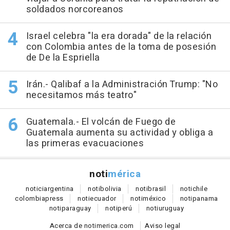
soldados norcoreanos
Israel celebra "la era dorada" de la relación
con Colombia antes de la toma de posesión
de De la Espriella
Irán.- Qalibaf a la Administración Trump: "No
necesitamos más teatro"
Guatemala.- El volcán de Fuego de
Guatemala aumenta su actividad y obliga a
las primeras evacuaciones
noti
mérica
notici
argentina
noti
bolivia
noti
brasil
noti
chile
colombia
press
noti
ecuador
noti
méxico
noti
panama
noti
paraguay
noti
perú
noti
uruguay
Acerca de notimerica.com
Aviso legal