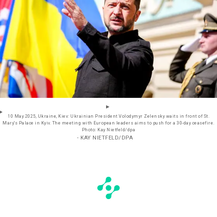
10 May 2025, Ukraine, Kiev: Ukrainian President Volodymyr Zelensky waits in front of St.
Mary's Palace in Kyiv. The meeting with European leaders aims to push for a 30-day ceasefire.
Photo: Kay Nietfeld/dpa
- KAY NIETFELD/DPA