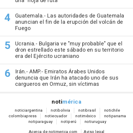
una "hoja de ruta"
Guatemala.- Las autoridades de Guatemala
anuncian el fin de la erupción del volcán de
Fuego
Ucrania.- Bulgaria ve "muy probable" que el
dron estrellado este sábado en su territorio
era del Ejército ucraniano
Irán.- AMP.- Emiratos Árabes Unidos
denuncia que Irán ha atacado uno de sus
cargueros en Ormuz, sin víctimas
noti
mérica
notici
argentina
noti
bolivia
noti
brasil
noti
chile
colombia
press
noti
ecuador
noti
méxico
noti
panama
noti
paraguay
noti
perú
noti
uruguay
Acerca de notimerica.com
Aviso legal