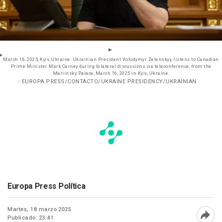
March 16, 2025, Kyiv, Ukraine: Ukrainian President Volodymyr Zelenskyy, listens to Canadian
Prime Minister Mark Carney during bilateral discussions via teleconference, from the
Mariinsky Palace, March 16, 2025 in Kyiv, Ukraine.
- EUROPA PRESS/CONTACTO/UKRAINE PRESIDENCY/UKRAINIAN
Europa Press Política
Martes, 18 marzo 2025
Publicado: 23:41
Abri