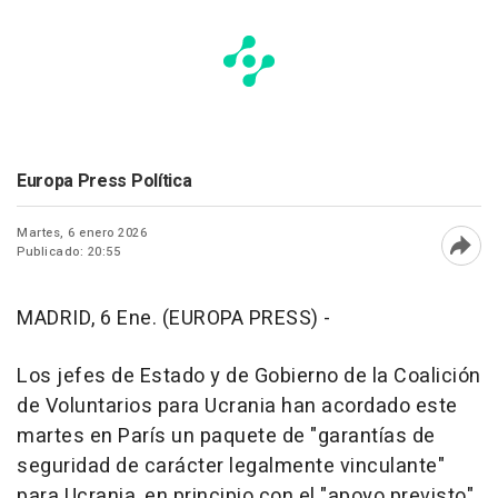
Europa Press Política
Martes, 6 enero 2026
Publicado: 20:55
Abri
MADRID, 6 Ene. (EUROPA PRESS) -
Los jefes de Estado y de Gobierno de la Coalición
de Voluntarios para Ucrania han acordado este
martes en París un paquete de "garantías de
seguridad de carácter legalmente vinculante"
para Ucrania, en principio con el "apoyo previsto"