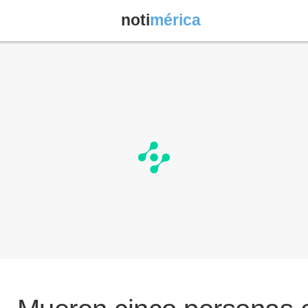
noti
mérica