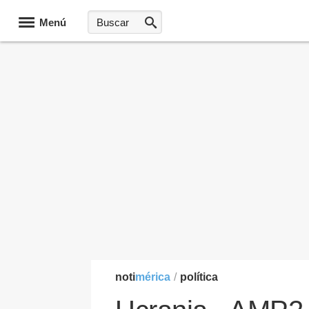
Menú
noti
mérica
/
política