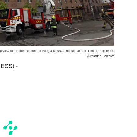
l view of the destruction following a Russian missile attack. Photo: -/ukrin/dpa
- -/ukrin/dpa - Archivo
ESS) -