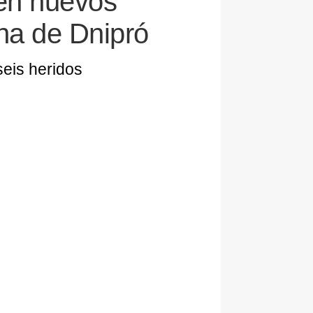
en nuevos
na de Dnipró
seis heridos