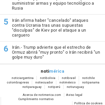
suministrar armas y equipo tecnológico a
Rusia
Irán afirma haber "cancelado" ataques
contra Ucrania tras unas supuestas
"disculpas" de Kiev por el ataque a un
carguero
Irán.- Trump advierte que el estrecho de
Ormuz abrirá "muy pronto" o Irán recibirá "un
golpe muy duro"
noti
mérica
notici
argentina
noti
bolivia
noti
brasil
noti
chile
colombia
press
noti
ecuador
noti
méxico
noti
panama
noti
paraguay
noti
perú
noti
uruguay
Acerca de notimerica.com
Aviso legal
Cumplimiento normativo
Política de cookies