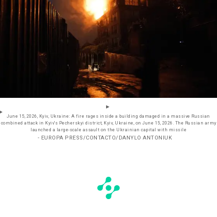
June 15, 2026, Kyiv, Ukraine: A fire rages inside a building damaged in a massive Russian
combined attack in Kyiv's Pecherskyi district, Kyiv, Ukraine, on June 15, 2026. The Russian army
launched a large-scale assault on the Ukrainian capital with missile
- EUROPA PRESS/CONTACTO/DANYLO ANTONIUK