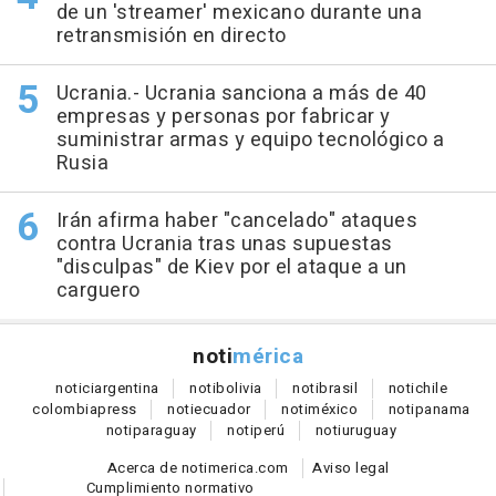
de un 'streamer' mexicano durante una
retransmisión en directo
Ucrania.- Ucrania sanciona a más de 40
empresas y personas por fabricar y
suministrar armas y equipo tecnológico a
Rusia
Irán afirma haber "cancelado" ataques
contra Ucrania tras unas supuestas
"disculpas" de Kiev por el ataque a un
carguero
noti
mérica
notici
argentina
noti
bolivia
noti
brasil
noti
chile
colombia
press
noti
ecuador
noti
méxico
noti
panama
noti
paraguay
noti
perú
noti
uruguay
Acerca de notimerica.com
Aviso legal
Cumplimiento normativo