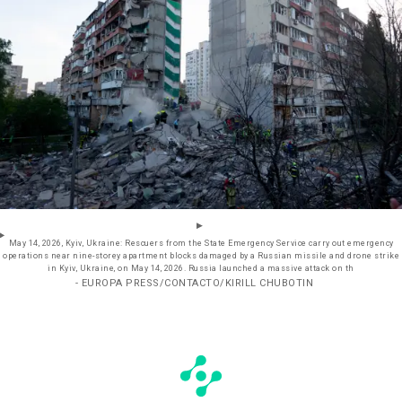
May 14, 2026, Kyiv, Ukraine: Rescuers from the State Emergency Service carry out emergency
operations near nine-storey apartment blocks damaged by a Russian missile and drone strike
in Kyiv, Ukraine, on May 14, 2026. Russia launched a massive attack on th
- EUROPA PRESS/CONTACTO/KIRILL CHUBOTIN