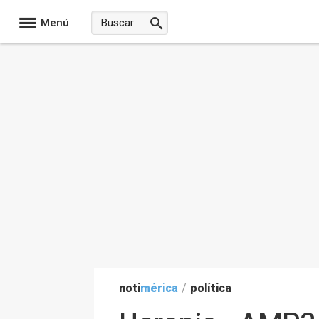
Menú
noti
mérica
/
política