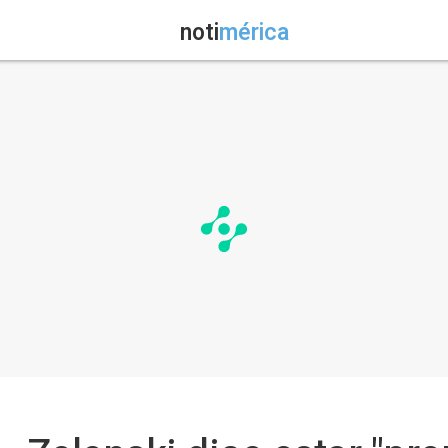
noti
mérica