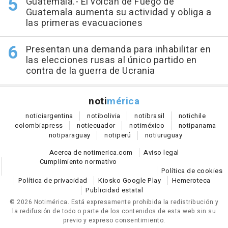
Guatemala.- El volcán de Fuego de
Guatemala aumenta su actividad y obliga a
las primeras evacuaciones
Presentan una demanda para inhabilitar en
las elecciones rusas al único partido en
contra de la guerra de Ucrania
noti
mérica
notici
argentina
noti
bolivia
noti
brasil
noti
chile
colombia
press
noti
ecuador
noti
méxico
noti
panama
noti
paraguay
noti
perú
noti
uruguay
Acerca de notimerica.com
Aviso legal
Cumplimiento normativo
Política de cookies
Política de privacidad
Kiosko Google Play
Hemeroteca
Publicidad estatal
© 2026 Notimérica.
Está expresamente prohibida la redistribución y
la redifusión de todo o parte de los contenidos de esta web sin su
previo y expreso consentimiento.