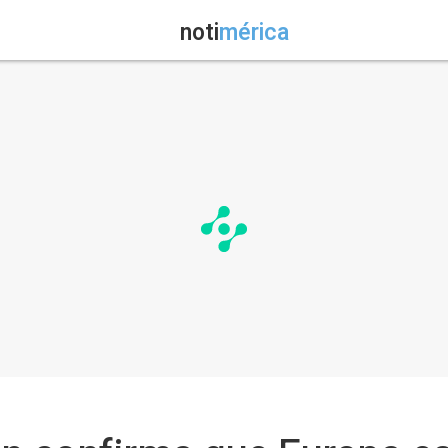
noti
mérica