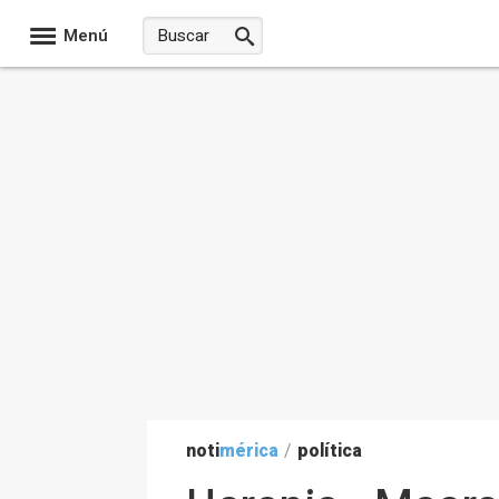
Menú
noti
mérica
/
política