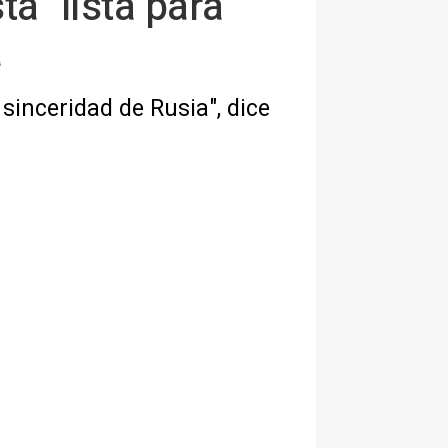
á "lista para
a
sinceridad de Rusia", dice