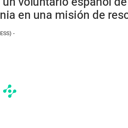
 un voluntario español de
ania en una misión de res
ESS) -