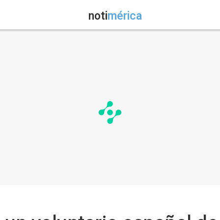
noti
mérica