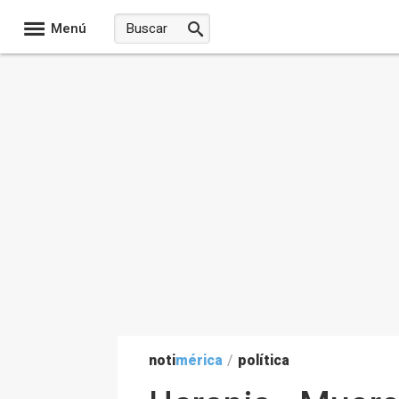
Menú
noti
mérica
/
política