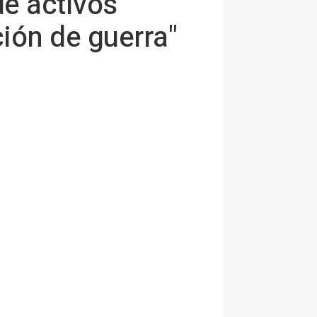
de activos
ción de guerra"