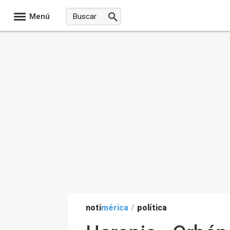
Menú
noti
mérica
/
política