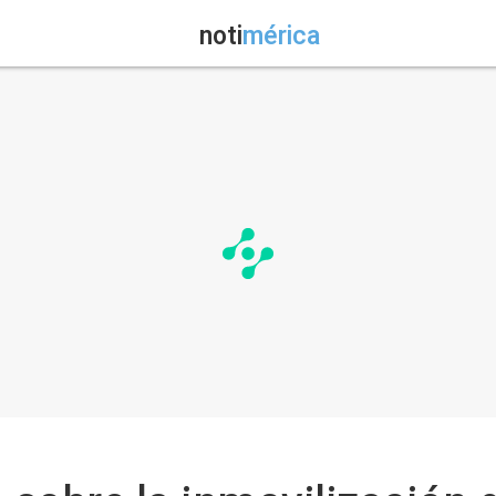
noti
mérica