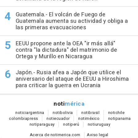
Guatemala.- El volcán de Fuego de
Guatemala aumenta su actividad y obliga a
las primeras evacuaciones
EEUU propone ante la OEA "ir más allá"
contra "la dictadura" del matrimonio de
Ortega y Murillo en Nicaragua
Japón.- Rusia afea a Japón que utilice el
aniversario del ataque de EEUU a Hiroshima
para criticar la guerra en Ucrania
noti
mérica
notici
argentina
noti
bolivia
noti
brasil
noti
chile
colombia
press
noti
ecuador
noti
méxico
noti
panama
noti
paraguay
noti
perú
noti
uruguay
Acerca de notimerica.com
Aviso legal