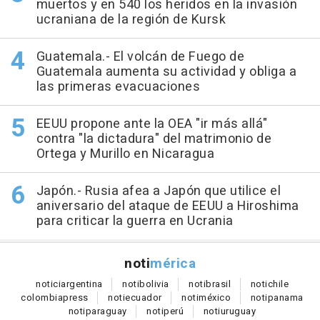
muertos y en 540 los heridos en la invasión
ucraniana de la región de Kursk
Guatemala.- El volcán de Fuego de
Guatemala aumenta su actividad y obliga a
las primeras evacuaciones
EEUU propone ante la OEA "ir más allá"
contra "la dictadura" del matrimonio de
Ortega y Murillo en Nicaragua
Japón.- Rusia afea a Japón que utilice el
aniversario del ataque de EEUU a Hiroshima
para criticar la guerra en Ucrania
noti
mérica
notici
argentina
noti
bolivia
noti
brasil
noti
chile
colombia
press
noti
ecuador
noti
méxico
noti
panama
noti
paraguay
noti
perú
noti
uruguay