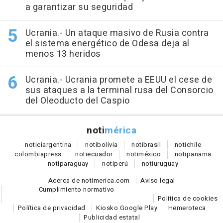
a garantizar su seguridad
Ucrania.- Un ataque masivo de Rusia contra
el sistema energético de Odesa deja al
menos 13 heridos
Ucrania.- Ucrania promete a EEUU el cese de
sus ataques a la terminal rusa del Consorcio
del Oleoducto del Caspio
noti
mérica
notici
argentina
noti
bolivia
noti
brasil
noti
chile
colombia
press
noti
ecuador
noti
méxico
noti
panama
noti
paraguay
noti
perú
noti
uruguay
Acerca de notimerica.com
Aviso legal
Cumplimiento normativo
Política de cookies
Política de privacidad
Kiosko Google Play
Hemeroteca
Publicidad estatal