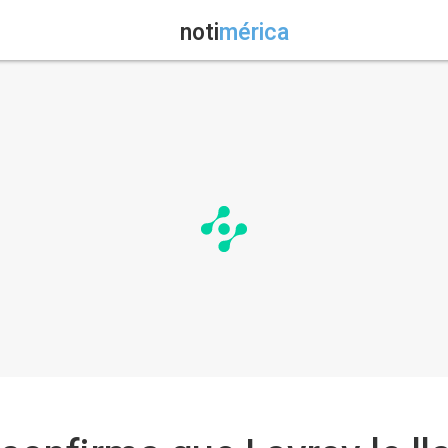
noti
mérica