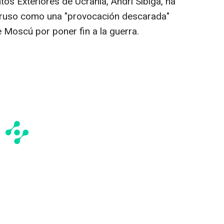
tos Exteriores de Ucrania, Andri Sibiga, ha
r ruso como una "provocación descarada"
de Moscú por poner fin a la guerra.