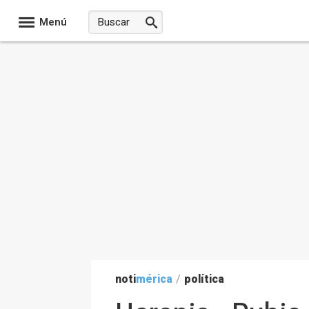
Menú
noti
mérica
/
política