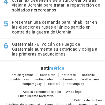
Ucrania.- Detienen a seis surcoreanos tras
viajar a Ucrania para tratar la repatriación de
soldados norcoreanos
Presentan una demanda para inhabilitar en
las elecciones rusas al único partido en
contra de la guerra de Ucrania
Guatemala.- El volcán de Fuego de
Guatemala aumenta su actividad y obliga a
las primeras evacuaciones
noti
mérica
notici
argentina
noti
bolivia
noti
brasil
noti
chile
colombia
press
noti
ecuador
noti
méxico
noti
panama
noti
paraguay
noti
perú
noti
uruguay
Acerca de notimerica.com
Aviso legal
Cumplimiento normativo
Política de cookies
Política de privacidad
Kiosko Google Play
Hemeroteca