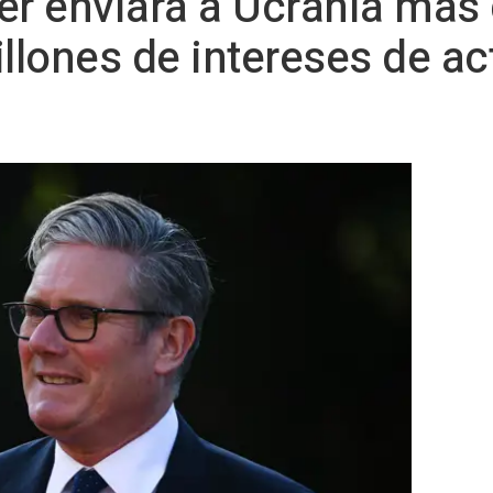
er enviará a Ucrania más
lones de intereses de ac