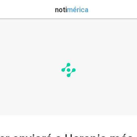
noti
mérica