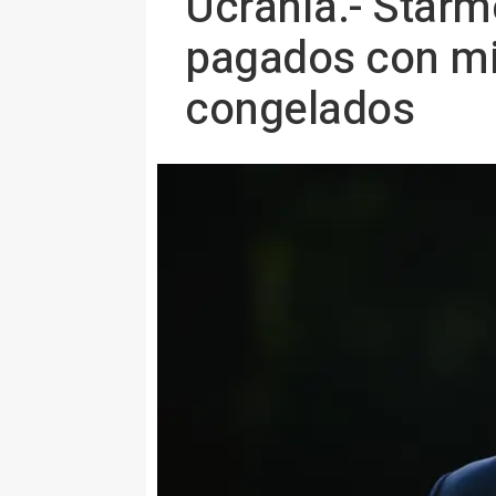
Ucrania.- Starm
pagados con mil
congelados