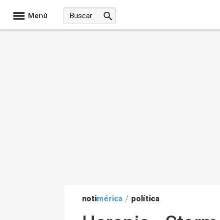
Menú
noti
mérica
/
política