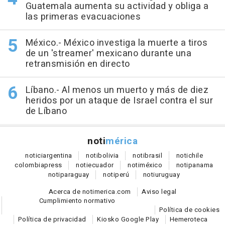
Guatemala aumenta su actividad y obliga a
las primeras evacuaciones
México.- México investiga la muerte a tiros
de un 'streamer' mexicano durante una
retransmisión en directo
Líbano.- Al menos un muerto y más de diez
heridos por un ataque de Israel contra el sur
de Líbano
noti
mérica
notici
argentina
noti
bolivia
noti
brasil
noti
chile
colombia
press
noti
ecuador
noti
méxico
noti
panama
noti
paraguay
noti
perú
noti
uruguay
Acerca de notimerica.com
Aviso legal
Cumplimiento normativo
Política de cookies
Política de privacidad
Kiosko Google Play
Hemeroteca