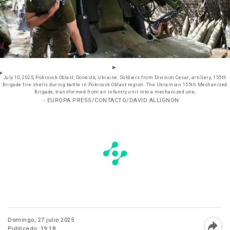
July 10, 2025, Pokrovsk Oblast, Donestk, Ukraine: Soldiers from Division Cesar, artillery, 155th
Brigade fire shells during battle in Pokrovsk Oblast region. The Ukrainian 155th Mechanized
Brigade, transformed from an infantry unit into a mechanized one,
- EUROPA PRESS/CONTACTO/DAVID ALLIGNON
Domingo, 27 julio 2025
Publicado: 19:18