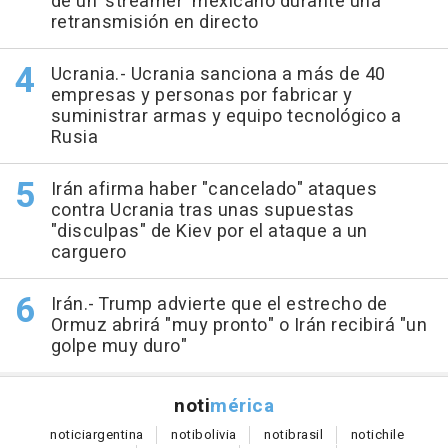
de un 'streamer' mexicano durante una
retransmisión en directo
Ucrania.- Ucrania sanciona a más de 40
empresas y personas por fabricar y
suministrar armas y equipo tecnológico a
Rusia
Irán afirma haber "cancelado" ataques
contra Ucrania tras unas supuestas
"disculpas" de Kiev por el ataque a un
carguero
Irán.- Trump advierte que el estrecho de
Ormuz abrirá "muy pronto" o Irán recibirá "un
golpe muy duro"
noti
mérica
notici
argentina
noti
bolivia
noti
brasil
noti
chile