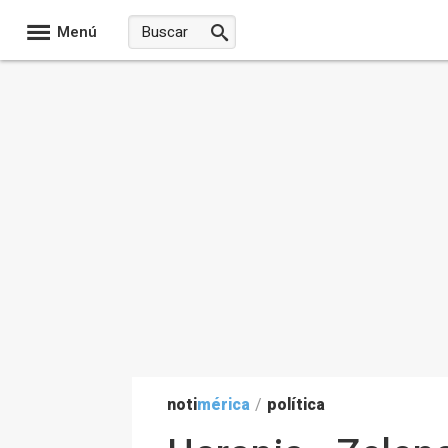
Menú
noti
mérica
/
política