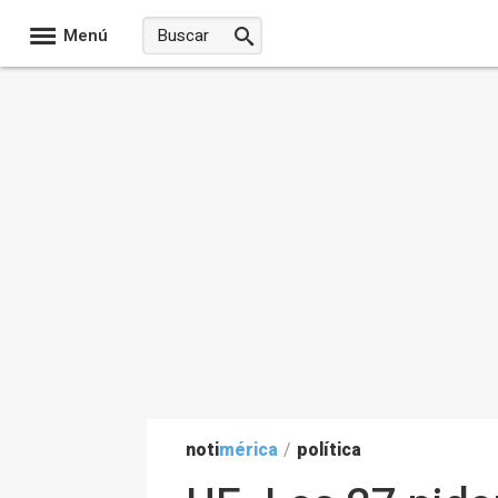
Menú
noti
mérica
/
política