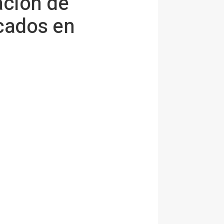
ación de
cados en