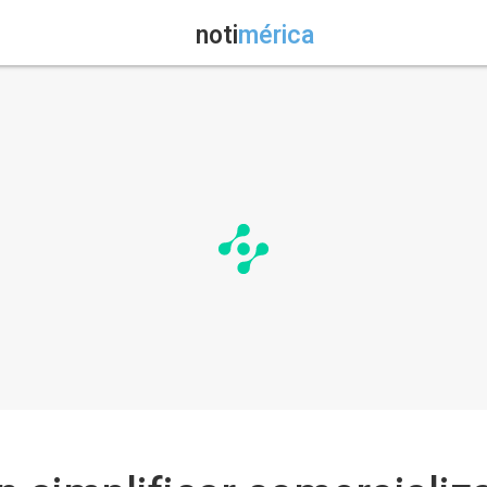
noti
mérica