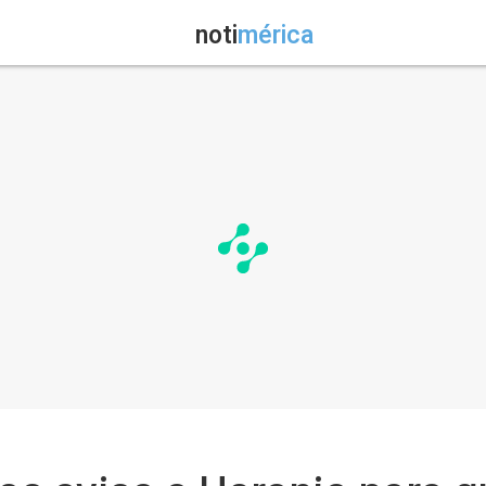
noti
mérica