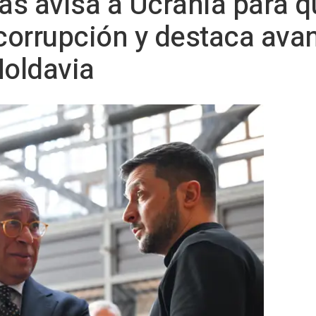
as avisa a Ucrania para 
 corrupción y destaca ava
oldavia