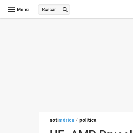
Menú
noti
mérica
/
política