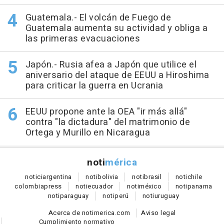
Guatemala.- El volcán de Fuego de
Guatemala aumenta su actividad y obliga a
las primeras evacuaciones
Japón.- Rusia afea a Japón que utilice el
aniversario del ataque de EEUU a Hiroshima
para criticar la guerra en Ucrania
EEUU propone ante la OEA "ir más allá"
contra "la dictadura" del matrimonio de
Ortega y Murillo en Nicaragua
noti
mérica
notici
argentina
noti
bolivia
noti
brasil
noti
chile
colombia
press
noti
ecuador
noti
méxico
noti
panama
noti
paraguay
noti
perú
noti
uruguay
Acerca de notimerica.com
Aviso legal
Cumplimiento normativo