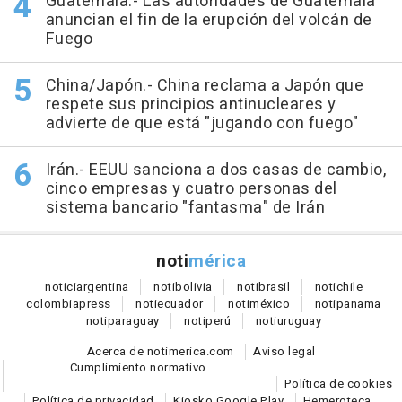
Guatemala.- Las autoridades de Guatemala
anuncian el fin de la erupción del volcán de
Fuego
China/Japón.- China reclama a Japón que
respete sus principios antinucleares y
advierte de que está "jugando con fuego"
Irán.- EEUU sanciona a dos casas de cambio,
cinco empresas y cuatro personas del
sistema bancario "fantasma" de Irán
noti
mérica
notici
argentina
noti
bolivia
noti
brasil
noti
chile
colombia
press
noti
ecuador
noti
méxico
noti
panama
noti
paraguay
noti
perú
noti
uruguay
Acerca de notimerica.com
Aviso legal
Cumplimiento normativo
Política de cookies
Política de privacidad
Kiosko Google Play
Hemeroteca