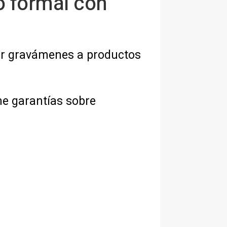
o formal con
rar gravámenes a productos
ene garantías sobre