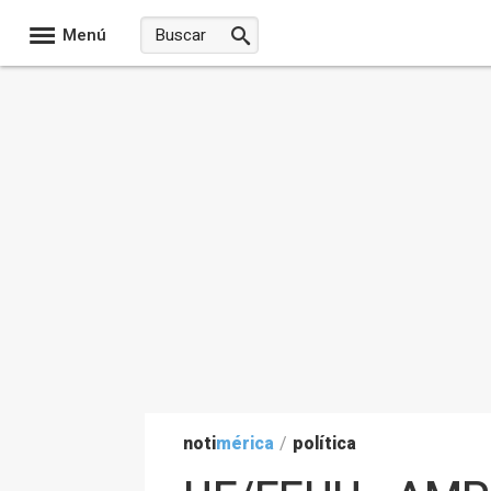
Menú
noti
mérica
/
política