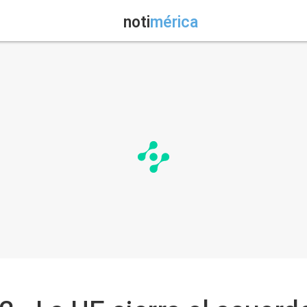
noti
mérica