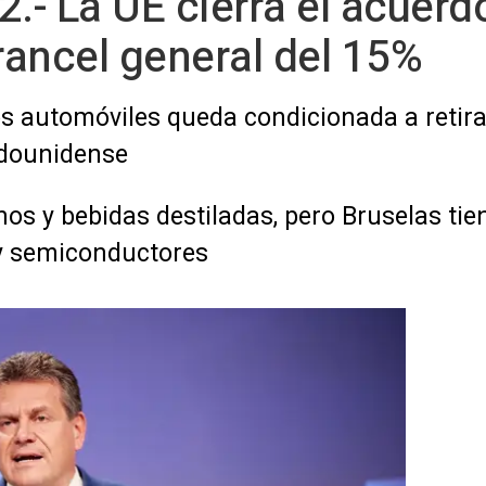
- La UE cierra el acuerd
ancel general del 15%
los automóviles queda condicionada a reti
adounidense
inos y bebidas destiladas, pero Bruselas ti
y semiconductores