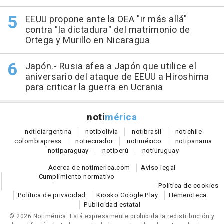
EEUU propone ante la OEA "ir más allá"
contra "la dictadura" del matrimonio de
Ortega y Murillo en Nicaragua
Japón.- Rusia afea a Japón que utilice el
aniversario del ataque de EEUU a Hiroshima
para criticar la guerra en Ucrania
noti
mérica
notici
argentina
noti
bolivia
noti
brasil
noti
chile
colombia
press
noti
ecuador
noti
méxico
noti
panama
noti
paraguay
noti
perú
noti
uruguay
Acerca de notimerica.com
Aviso legal
Cumplimiento normativo
Política de cookies
Política de privacidad
Kiosko Google Play
Hemeroteca
Publicidad estatal
© 2026 Notimérica.
Está expresamente prohibida la redistribución y