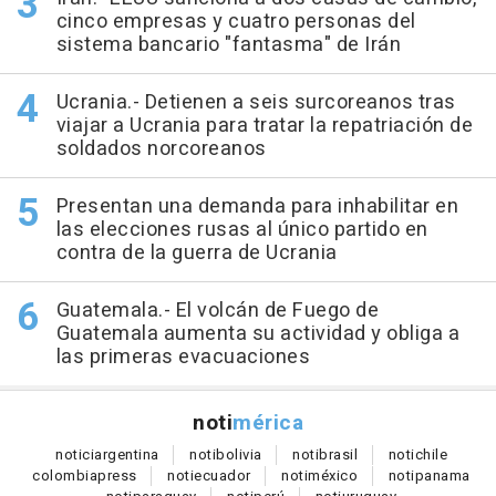
cinco empresas y cuatro personas del
sistema bancario "fantasma" de Irán
Ucrania.- Detienen a seis surcoreanos tras
viajar a Ucrania para tratar la repatriación de
soldados norcoreanos
Presentan una demanda para inhabilitar en
las elecciones rusas al único partido en
contra de la guerra de Ucrania
Guatemala.- El volcán de Fuego de
Guatemala aumenta su actividad y obliga a
las primeras evacuaciones
noti
mérica
notici
argentina
noti
bolivia
noti
brasil
noti
chile
colombia
press
noti
ecuador
noti
méxico
noti
panama