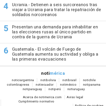
Ucrania.- Detienen a seis surcoreanos tras
viajar a Ucrania para tratar la repatriación de
soldados norcoreanos
Presentan una demanda para inhabilitar en
las elecciones rusas al único partido en
contra de la guerra de Ucrania
Guatemala.- El volcán de Fuego de
Guatemala aumenta su actividad y obliga a
las primeras evacuaciones
noti
mérica
notici
argentina
noti
bolivia
noti
brasil
noti
chile
colombia
press
noti
ecuador
noti
méxico
noti
panama
noti
paraguay
noti
perú
noti
uruguay
Acerca de notimerica.com
Aviso legal
Cumplimiento normativo
Política de cookies