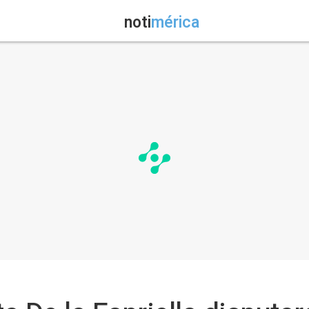
noti
mérica