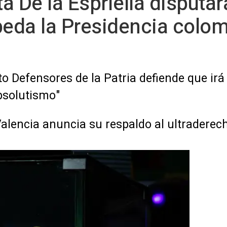
ta De la Espriella disputar
peda la Presidencia colom
o Defensores de la Patria defiende que irá
absolutismo"
encia anuncia su respaldo al ultraderechi