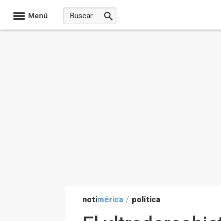
Menú
noti
mérica
/
política