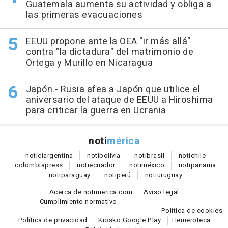
Guatemala aumenta su actividad y obliga a
las primeras evacuaciones
EEUU propone ante la OEA "ir más allá"
contra "la dictadura" del matrimonio de
Ortega y Murillo en Nicaragua
Japón.- Rusia afea a Japón que utilice el
aniversario del ataque de EEUU a Hiroshima
para criticar la guerra en Ucrania
noti
mérica
notici
argentina
noti
bolivia
noti
brasil
noti
chile
colombia
press
noti
ecuador
noti
méxico
noti
panama
noti
paraguay
noti
perú
noti
uruguay
Acerca de notimerica.com
Aviso legal
Cumplimiento normativo
Política de cookies
Política de privacidad
Kiosko Google Play
Hemeroteca