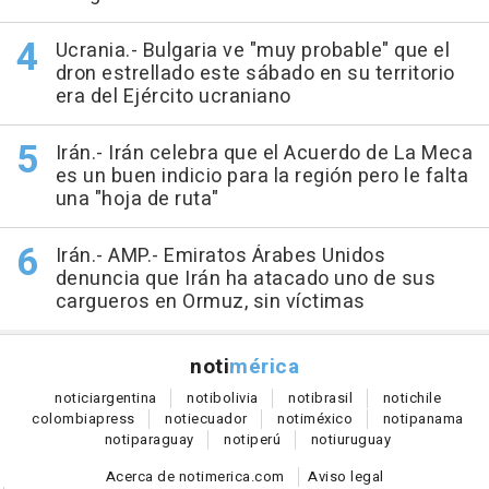
Ucrania.- Bulgaria ve "muy probable" que el
dron estrellado este sábado en su territorio
era del Ejército ucraniano
Irán.- Irán celebra que el Acuerdo de La Meca
es un buen indicio para la región pero le falta
una "hoja de ruta"
Irán.- AMP.- Emiratos Árabes Unidos
denuncia que Irán ha atacado uno de sus
cargueros en Ormuz, sin víctimas
noti
mérica
notici
argentina
noti
bolivia
noti
brasil
noti
chile
colombia
press
noti
ecuador
noti
méxico
noti
panama
noti
paraguay
noti
perú
noti
uruguay
Acerca de notimerica.com
Aviso legal