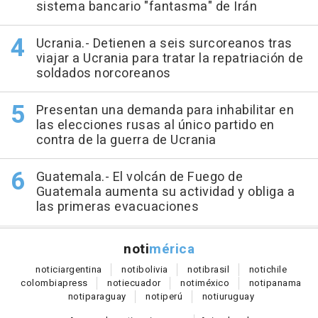
sistema bancario "fantasma" de Irán
Ucrania.- Detienen a seis surcoreanos tras
viajar a Ucrania para tratar la repatriación de
soldados norcoreanos
Presentan una demanda para inhabilitar en
las elecciones rusas al único partido en
contra de la guerra de Ucrania
Guatemala.- El volcán de Fuego de
Guatemala aumenta su actividad y obliga a
las primeras evacuaciones
noti
mérica
notici
argentina
noti
bolivia
noti
brasil
noti
chile
colombia
press
noti
ecuador
noti
méxico
noti
panama
noti
paraguay
noti
perú
noti
uruguay