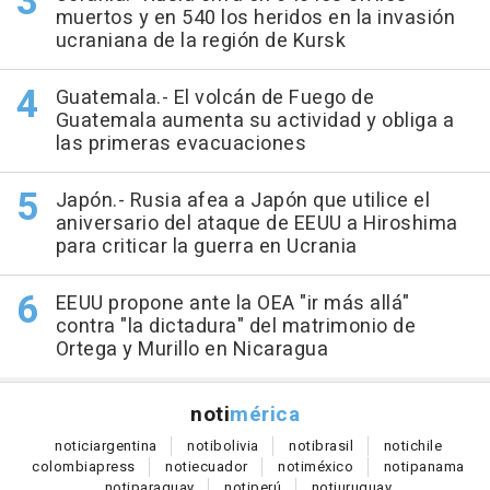
muertos y en 540 los heridos en la invasión
ucraniana de la región de Kursk
Guatemala.- El volcán de Fuego de
Guatemala aumenta su actividad y obliga a
las primeras evacuaciones
Japón.- Rusia afea a Japón que utilice el
aniversario del ataque de EEUU a Hiroshima
para criticar la guerra en Ucrania
EEUU propone ante la OEA "ir más allá"
contra "la dictadura" del matrimonio de
Ortega y Murillo en Nicaragua
noti
mérica
notici
argentina
noti
bolivia
noti
brasil
noti
chile
colombia
press
noti
ecuador
noti
méxico
noti
panama
noti
paraguay
noti
perú
noti
uruguay